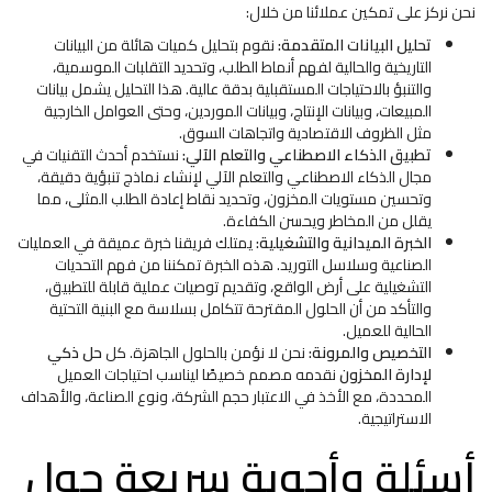
نحن نركز على تمكين عملائنا من خلال:
تحليل البيانات المتقدمة:
نقوم بتحليل كميات هائلة من البيانات
التاريخية والحالية لفهم أنماط الطلب، وتحديد التقلبات الموسمية،
والتنبؤ بالاحتياجات المستقبلية بدقة عالية. هذا التحليل يشمل بيانات
المبيعات، وبيانات الإنتاج، وبيانات الموردين، وحتى العوامل الخارجية
مثل الظروف الاقتصادية واتجاهات السوق.
تطبيق الذكاء الاصطناعي والتعلم الآلي:
نستخدم أحدث التقنيات في
مجال الذكاء الاصطناعي والتعلم الآلي لإنشاء نماذج تنبؤية دقيقة،
وتحسين مستويات المخزون، وتحديد نقاط إعادة الطلب المثلى، مما
يقلل من المخاطر ويحسن الكفاءة.
الخبرة الميدانية والتشغيلية:
يمتلك فريقنا خبرة عميقة في العمليات
الصناعية وسلاسل التوريد. هذه الخبرة تمكننا من فهم التحديات
التشغيلية على أرض الواقع، وتقديم توصيات عملية قابلة للتطبيق،
والتأكد من أن الحلول المقترحة تتكامل بسلاسة مع البنية التحتية
الحالية للعميل.
التخصيص والمرونة:
نحن لا نؤمن بالحلول الجاهزة. كل
حل ذكي
لإدارة المخزون
نقدمه مصمم خصيصًا ليناسب احتياجات العميل
المحددة، مع الأخذ في الاعتبار حجم الشركة، ونوع الصناعة، والأهداف
الاستراتيجية.
أسئلة وأجوبة سريعة حول