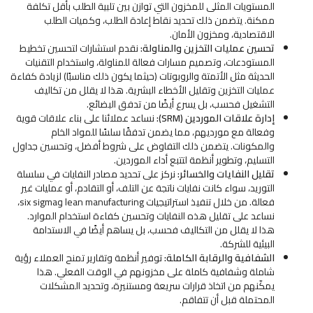
المستويات المثلى للمخزون التي توازن بين تلبية الطلب بأقل تكلفة
ممكنة. يتضمن ذلك تحديد نقاط إعادة الطلب، وكميات الطلب
الاقتصادية، ومخزون الأمان.
تحسين عمليات التخزين والمناولة:
نقدم استشارات لتحسين تخطيط
المستودعات، وتصميم مسارات فعالة للمناولة، واستخدام التقنيات
الحديثة مثل الأتمتة والروبوتات (حيثما يكون ذلك مناسبًا) لزيادة كفاءة
عمليات التخزين وتقليل الأخطاء البشرية. هذا لا يقلل من تكاليف
التشغيل فحسب، بل يسرع أيضًا من تدفق البضائع.
إدارة علاقات الموردين (SRM):
نساعد عملائنا على بناء علاقات قوية
وفعالة مع مورديهم، مما يضمن تدفقًا سلسًا للمواد الخام
والمكونات. يتضمن ذلك التفاوض على شروط أفضل، وتحسين جداول
التسليم، وتطوير أنظمة لتتبع أداء الموردين.
تقليل النفايات والخسائر:
نركز على تحديد مصادر النفايات في سلسلة
التوريد، سواء كانت نفايات ناتجة عن التلف، أو التقادم، أو عمليات غير
فعالة. من خلال تنفيذ استراتيجيات lean manufacturing وsix sigma،
نساعد على تقليل هذه النفايات وتحسين كفاءة استخدام الموارد.
هذا لا يقلل من التكاليف فحسب، بل يساهم أيضًا في الاستدامة
البيئية للشركة.
الشفافية والرقابة الكاملة:
توفير أنظمة وتقارير تمنح العملاء رؤية
شاملة وشفافية كاملة على مخزونهم في الوقت الفعلي. هذا
يمكّنهم من اتخاذ قرارات سريعة ومستنيرة، وتحديد المشكلات
المحتملة قبل أن تتفاقم.