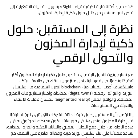
هذه مجرد أمثلة قليلة لكيفية قيام 4Sighta بتحويل التحديات التشغيلية إلى
فرص نمو مستدام من خلال
حلول ذكية لإدارة المخزون
.
نظرة إلى المستقبل: حلول
ذكية لإدارة المخزون
والتحول الرقمي
مع تسارع وتيرة التحول الرقمي، ستصبح
حلول ذكية لإدارة المخزون
أكثر
تعقيدًا وتطورًا. في فورسايتا ، نحن ملتزمون بالبقاء في طليعة الابتكار،
واستكشاف أحدث التقنيات مثل blockchain لتعزيز الشفافية في سلاسل
التوريد، والتوائم الرقمية (digital twins) لمحاكاة واختبار سيناريوهات المخزون
المختلفة، والواقع المعزز (augmented reality) لتحسين عمليات الانتقاء
والتعبئة في المستودعات.
إننا نؤمن بأن المستقبل يحمل فرصًا هائلة للشركات التي تتبنى نهجًا استباقيًا
في
إدارة المخزون
، ونحن هنا في فورسايتا لنكون شريكك الموثوق به في
هذه الرحلة. من خلال دمج التحليل العميق والبيانات الذكية والخبرة الميدانية،
نساعد عملائنا على بناء سلاسل توريد مرنة وفعالة، قادرة على التكيف مع