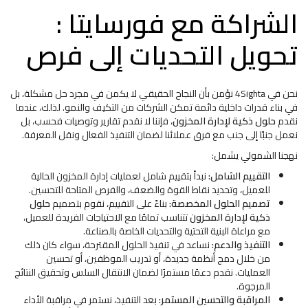
الشراكة مع فورسايتا :
تحويل التحديات إلى فرص
نحن في 4Sighta نؤمن بأن النجاح الحقيقي لا يكمن في مجرد حل مشكلة، بل
في بناء قدرات داخلية دائمة تمكن الشركات من التكيف والنمو. لذلك، عندما
نقدم
حلول ذكية لإدارة المخزون
، فإننا لا نقدم تقارير وتوصيات فحسب، بل
نعمل جنبًا إلى جنب مع فرق عملائنا لضمان التنفيذ الفعال ونقل المعرفة.
نهجنا الشمولي يشمل:
التقييم الشامل:
نبدأ بتقييم شامل لعمليات إدارة المخزون الحالية
للعميل، وتحديد نقاط القوة والضعف، والفرص المتاحة للتحسين.
تصميم الحلول المخصصة:
بناءً على التقييم، نقوم بتصميم
حلول
ذكية لإدارة المخزون
تتناسب تمامًا مع الاحتياجات الفريدة للعميل،
مع مراعاة البنية التحتية والتحديات الخاصة بالصناعة.
التنفيذ والدعم:
نساعد في تنفيذ الحلول المقترحة، سواء كان ذلك
من خلال دمج أنظمة جديدة، أو تدريب الموظفين، أو تحسين
العمليات. نقدم دعمًا مستمرًا لضمان الانتقال السلس وتحقيق النتائج
المرجوة.
المراقبة والتحسين المستمر:
بعد التنفيذ، نستمر في مراقبة الأداء