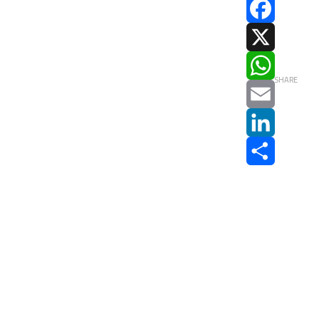
Facebook
X
SHARE
WhatsApp
Email
LinkedIn
Share