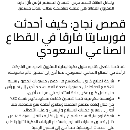
وتحليل البيانات لتحديد فرص التحسين المستمر. نؤمن بأن
إدارة
المخزون
الفعالة هي عملية ديناميكية تتطلب تعديلًا مستمرًا.
قصص نجاح: كيف أحدثت
فورسايتا فارقًا في القطاع
الصناعي السعودي
لقد قمنا بالفعل بتقديم
حلول ذكية لإدارة المخزون
للعديد من الشركات
الرائدة في القطاع الصناعي السعودي، مما أدى إلى تحقيق نتائج ملموسة:
شركة تصنيع كبرى:
ساعدناهم في خفض مستويات المخزون بنسبة
20% مع الحفاظ على مستويات خدمة العملاء، مما أدى إلى تحرير رأس
مال عامل كبير يمكن إعادة استثماره في مجالات أخرى.
مؤسسة حكومية:
قمنا بتحسين كفاءة مستودعاتهم بنسبة 30%
من خلال إعادة تصميم التخطيط وتطبيق أنظمة تتبع متقدمة، مما
أدى إلى تسريع عمليات الاستلام والإرسال وتقليل الأخطاء.
شركة لوجستية:
ساعدناهم في تقليل تكاليف النقل بنسبة 15% من
خلال تحسين مسارات التسليم واستخدام
البيانات الذكية
للتنبؤ بالطلب
على الخدمات اللوجستية، مما أدى إلى تحسين الربحية.