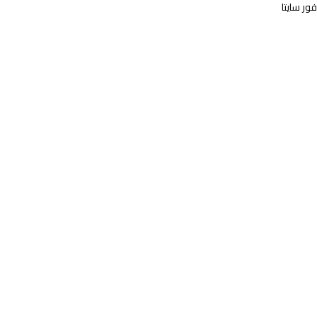
فور سايتا