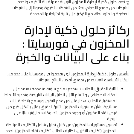
ج: نعم،
حلول ذكية لإدارة المخزون
التي نقدمها قابلة للتكيف وتخدم
الشركات من جميع الأحجام، بدءًا من الشركات الكبيرة وصولاً إلى الشركات
الصغيرة والمتوسطة، مع التركيز على تلبية احتياجاتها المحددة.
ركائز حلول ذكية لإدارة
المخزون في فورسايتا :
بناء على البيانات والخبرة
تتأسس
حلول ذكية لإدارة المخزون
التي نقدمها في فورسايتا على عدد من
الركائز الأساسية التي تضمن تحقيق أفضل النتائج لشركائنا:
التنبؤ الدقيق بالطلب:
نستخدم نماذج تنبؤية متقدمة تعتمد على
الذكاء الاصطناعي والتعلم الآلي لتحليل البيانات التاريخية وتحديد الأنماط
المستقبلية للطلب. هذا يقلل من عدم اليقين ويسمح باتخاذ قرارات
مستنيرة بشأن مستويات المخزون. التنبؤ الدقيق يقلل بشكل كبير من
فرص نفاد المخزون أو وجود مخزون زائد، وكلاهما يؤثر سلبًا على
الربحية.
تحسين مستويات المخزون:
من خلال تحليل شامل للتكاليف المرتبطة
بالمخزون (تكاليف التخزين، تكاليف الطلب، تكاليف نفاد المخزون)، نحدد