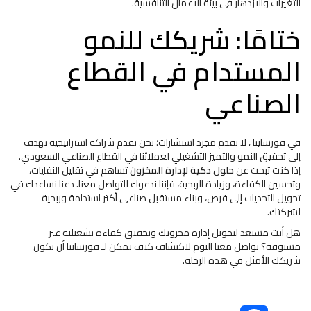
التغيرات والازدهار في بيئة الأعمال التنافسية.
ختامًا: شريكك للنمو
المستدام في القطاع
الصناعي
في فورسايتا ، لا نقدم مجرد استشارات؛ نحن نقدم شراكة استراتيجية تهدف
إلى تحقيق النمو والتميز التشغيلي لعملائنا في القطاع الصناعي السعودي.
إذا كنت تبحث عن
حلول ذكية لإدارة المخزون
تساهم في تقليل النفايات،
وتحسين الكفاءة، وزيادة الربحية، فإننا ندعوك للتواصل معنا. دعنا نساعدك في
تحويل التحديات إلى فرص، وبناء مستقبل صناعي أكثر استدامة وربحية
لشركتك.
هل أنت مستعد لتحويل إدارة مخزونك وتحقيق كفاءة تشغيلية غير
مسبوقة؟ تواصل معنا اليوم لاكتشاف كيف يمكن لـ فورسايتا أن تكون
شريكك الأمثل في هذه الرحلة.