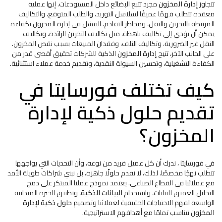
تتجاوز
إدارة المخزون
مجرد تتبع البضائع داخل المستودعات. إنها عملية
معقدة تتطلب فهمًا عميقًا لسلاسل التوريد، والطلب المتوقع، والتكاليف
المرتبطة بالتخزين والنقل، ومخاطر التقادم. الفشل في إدارة المخزون بكفاءة
يمكن أن يؤدي إلى تكاليف باهظة، مثل تكاليف التخزين الزائدة، وتكاليف
النقل غير الضرورية، وتكاليف النلف، وفقدان المبيعات بسبب نقص المخزون.
على الجانب الآخر، تتيح
إدارة المخزون
الذكية للشركات تحقيق أقصى قدر من
الكفاءة التشغيلية، وتحسين السيولة النقدية، وتقديم خدمة عملاء استثنائية.
كيف تختلف فورسايتا في
تقديم حلول ذكية لإدارة
المخزون؟
في فورسايتا ، ندرك أن كل عميل فريد من نوعه، وأن التحديات التي يواجهها
تتطلب نهجًا مخصصًا. لذلك، لا نقدم حلولًا جاهزة، بل نبني شراكات طويلة الأمد
مع عملائنا في القطاع الصناعي. يعتمد نموذج عملنا المبتكر على دمج
التحليل العميق للبيانات، واستخدام
البيانات الذكية
، وتطبيق الخبرة الميدانية
الواسعة لفهم الاحتياجات الحقيقية لعملائنا وتصميم
حلول ذكية لإدارة
المخزون
تتناسب تمامًا مع أهدافهم الاستراتيجية.