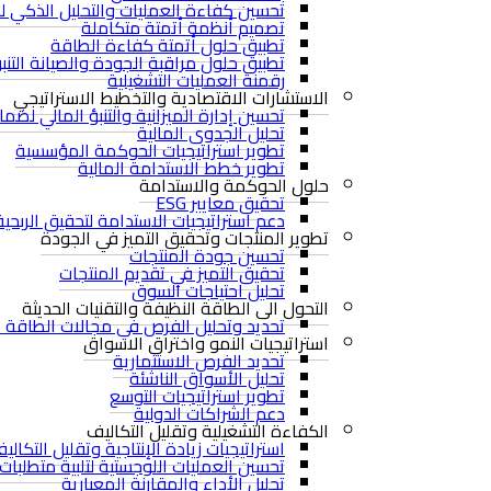
تحسين كفاءة العمليات والتحليل الذكي للب
تصميم أنظمة أتمتة متكاملة
تطبيق حلول أتمتة كفاءة الطاقة
تطبيق حلول مراقبة الجودة والصيانة التنب
رقمنة العمليات التشغيلية
الاستشارات الاقتصادية والتخطيط الاستراتيجي
تحسين إدارة الميزانية والتنبؤ المالي لضم
تحليل الجدوى المالية
تطوير استراتيجيات الحوكمة المؤسسية
تطوير خطط الاستدامة المالية
حلول الحوكمة والاستدامة
تحقيق معايير ESG
دعم استراتيجيات الاستدامة لتحقيق الربحية
تطوير المنتجات وتحقيق التميز في الجودة
تحسين جودة المنتجات
تحقيق التميز في تقديم المنتجات
تحليل احتياجات السوق
التحول الى الطاقة النظيفة والتقنيات الحديثة
تحديد وتحليل الفرص في مجالات الطاقة ال
استراتيجيات النمو واختراق الاسواق
تحديد الفرص الاستثمارية
تحليل الأسواق الناشئة
تطوير استراتيجيات التوسع
دعم الشراكات الدولية
الكفاءة التشغيلية وتقليل التكاليف
استراتيجيات زيادة الإنتاجية وتقليل التكالي
تحسين العمليات اللوجستية لتلبية متطلبات
تحليل الأداء والمقارنة المعيارية