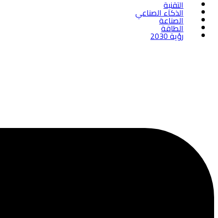
التقنية
الذكاء الصناعي
الصناعة
الطاقة
رؤية 2030
لنكن شريك النجاح القادم لمصنعك
مع 4sighta نقدم لك حلولاً متكاملة ومرنة تدعم نموك المستدام وتضمن لك التفوق على المنافسة.