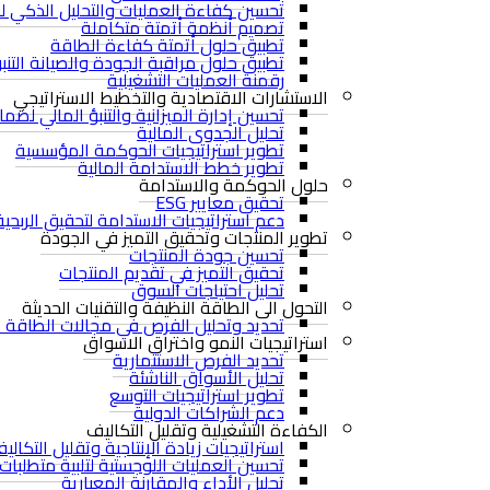
تحسين كفاءة العمليات والتحليل الذكي للب
تصميم أنظمة أتمتة متكاملة
تطبيق حلول أتمتة كفاءة الطاقة
تطبيق حلول مراقبة الجودة والصيانة التنب
رقمنة العمليات التشغيلية
الاستشارات الاقتصادية والتخطيط الاستراتيجي
تحسين إدارة الميزانية والتنبؤ المالي لضم
تحليل الجدوى المالية
تطوير استراتيجيات الحوكمة المؤسسية
تطوير خطط الاستدامة المالية
حلول الحوكمة والاستدامة
تحقيق معايير ESG
دعم استراتيجيات الاستدامة لتحقيق الربحية
تطوير المنتجات وتحقيق التميز في الجودة
تحسين جودة المنتجات
تحقيق التميز في تقديم المنتجات
تحليل احتياجات السوق
التحول الى الطاقة النظيفة والتقنيات الحديثة
تحديد وتحليل الفرص في مجالات الطاقة ال
استراتيجيات النمو واختراق الاسواق
تحديد الفرص الاستثمارية
تحليل الأسواق الناشئة
تطوير استراتيجيات التوسع
دعم الشراكات الدولية
الكفاءة التشغيلية وتقليل التكاليف
استراتيجيات زيادة الإنتاجية وتقليل التكالي
تحسين العمليات اللوجستية لتلبية متطلبات
تحليل الأداء والمقارنة المعيارية