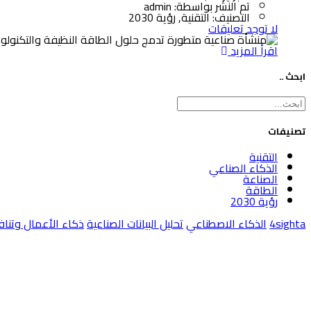
تم النشر بواسطة:
admin
التصنيف:
التقنية, رؤية 2030
لا توجد تعليقات
اقرأ المزيد
ابحث ..
تصنيفات
التقنية
الذكاء الصناعي
الصناعة
الطاقة
رؤية 2030
4sighta
الذكاء الاصطناعي
تحليل البيانات الصناعية
ذكاء الأعمال وتنا
لنكن شريك النجاح القادم لمصنعك
مع 4sighta نقدم لك حلولاً متكاملة ومرنة تدعم نموك المستدام وتضمن لك التفوق على المنافسة.